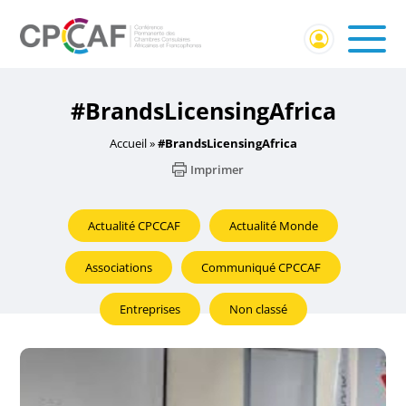
#BrandsLicensingAfrica
Accueil
»
#BrandsLicensingAfrica
Imprimer
Actualité CPCCAF
Actualité Monde
Associations
Communiqué CPCCAF
Entreprises
Non classé