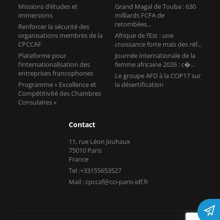
Missions d’études et
Grand Magal de Touba : 630
immersions
milliards FCFA de
retombées...
Renforcer la sécurité des
organisations membres de la
Afrique de l’Est : une
CPCCAF
croissance forte mais des réf...
Plateforme pour
Journée internationale de la
l’internationalisation des
femme africaine 2026 : c�...
entreprises francophones
Le groupe AFD à la COP17 sur
Programme « Excellence et
la désertification
Compétitivité des Chambres
Consulaires »
Contact
11, rue Léon Jouhaux
75010 Paris
France
Tel :+33155653527
Mail : cpccaf@cci-paris-idf.fr