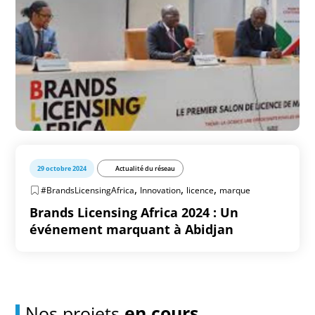
29 octobre 2024
Actualité du réseau
,
,
,
#BrandsLicensingAfrica
Innovation
licence
marque
Brands Licensing Africa 2024 : Un
événement marquant à Abidjan
Nos projets
en cours