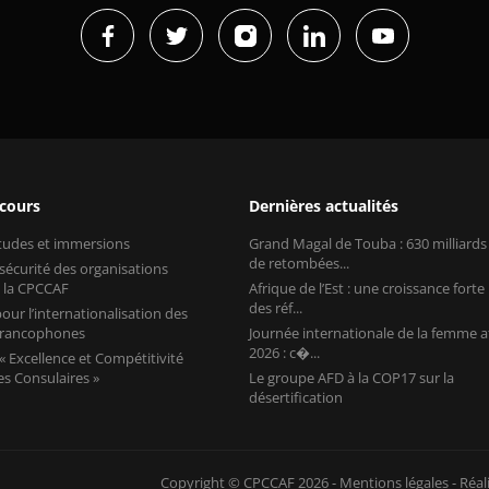
 cours
Dernières actualités
études et immersions
Grand Magal de Touba : 630 milliard
de retombées...
 sécurité des organisations
 la CPCCAF
Afrique de l’Est : une croissance forte
des réf...
our l’internationalisation des
 francophones
Journée internationale de la femme a
2026 : c�...
 Excellence et Compétitivité
s Consulaires »
Le groupe AFD à la COP17 sur la
désertification
Copyright © CPCCAF 2026 -
Mentions légales
-
Réal