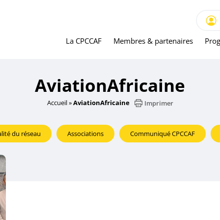
La CPCCAF
Membres & partenaires
Prog
AviationAfricaine
Accueil
»
AviationAfricaine
Imprimer
lité du réseau
Associations
Communiqué CPCCAF