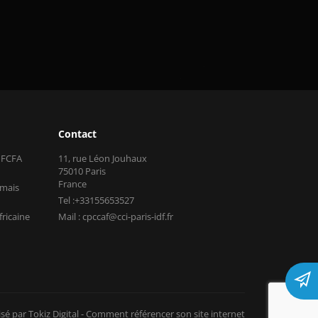
Contact
s FCFA
11, rue Léon Jouhaux
75010 Paris
France
 mais
Tel :+33155653527
fricaine
Mail : cpccaf@cci-paris-idf.fr
isé par Tokiz Digital
-
Comment référencer son site internet