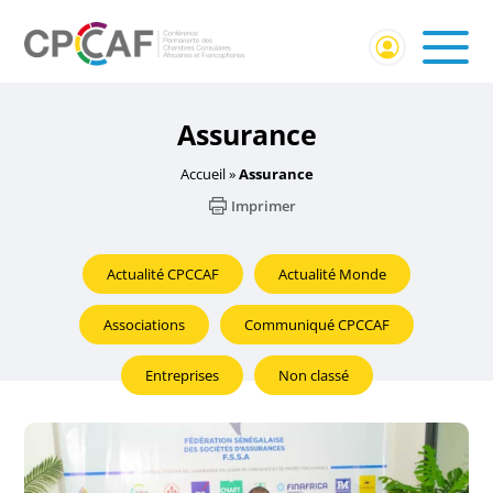
Assurance
Accueil
»
Assurance
Imprimer
Actualité CPCCAF
Actualité Monde
Associations
Communiqué CPCCAF
Entreprises
Non classé