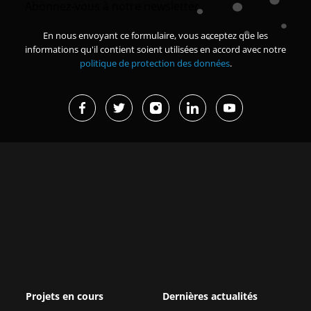
Abonnez-vous à notre newsletter
En nous envoyant ce formulaire, vous acceptez que les
informations qu'il contient soient utilisées en accord avec notre
politique de protection des données
.
Projets en cours
Dernières actualités
Missions d’études et
Grand Magal de Touba : 630
immersions
milliards FCFA de
retombées...
Renforcer la sécurité des
organisations membres de la
Afrique de l’Est : une
CPCCAF
croissance forte mais des réf...