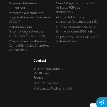
Plateforme pour
Journée internationale de la
l’internationalisation des
femme africaine 2026 : c�...
entreprises francophones
Le groupe AFD à la COP17 sur
Programme « Excellence et
la désertification
Compétitivité des Chambres
Consulaires »
Contact
11, rue Léon Jouhaux
75010 Paris
France
Tel :+33155653527
Mail : cpccaf@cci-paris-idf.fr
Copyright © CPCCAF 2026 -
Mentions légales
-
Réalisé par Tokiz
Digital
-
Comment référencer son site internet