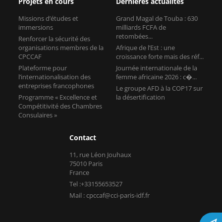
CPCCAF
croissance forte mais des réf...
Plateforme pour
Journée internationale de la
l’internationalisation des
femme africaine 2026 : c�...
entreprises francophones
Le groupe AFD à la COP17 sur
Programme « Excellence et
la désertification
Compétitivité des Chambres
Consulaires »
Contact
11, rue Léon Jouhaux
75010 Paris
France
Tel :+33155653527
Mail : cpccaf@cci-paris-idf.fr
Copyright © CPCCAF 2026 -
Mentions légales
-
Réalisé par Tokiz
Digital
-
Comment référencer son site internet