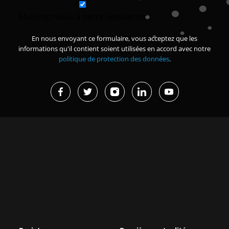
Abonnez-vous à notre newsletter
En nous envoyant ce formulaire, vous acceptez que les
informations qu'il contient soient utilisées en accord avec notre
politique de protection des données
.
Projets en cours
Dernières actualités
Missions d’études et
Grand Magal de Touba : 630
immersions
milliards FCFA de
retombées...
Renforcer la sécurité des
organisations membres de la
Afrique de l’Est : une