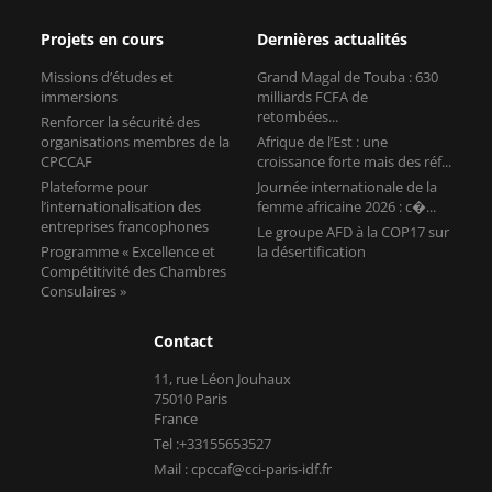
Projets en cours
Dernières actualités
Missions d’études et
Grand Magal de Touba : 630
immersions
milliards FCFA de
retombées...
Renforcer la sécurité des
organisations membres de la
Afrique de l’Est : une
CPCCAF
croissance forte mais des réf...
Plateforme pour
Journée internationale de la
l’internationalisation des
femme africaine 2026 : c�...
entreprises francophones
Le groupe AFD à la COP17 sur
Programme « Excellence et
la désertification
Compétitivité des Chambres
Consulaires »
Contact
11, rue Léon Jouhaux
75010 Paris
France
Tel :+33155653527
Mail : cpccaf@cci-paris-idf.fr