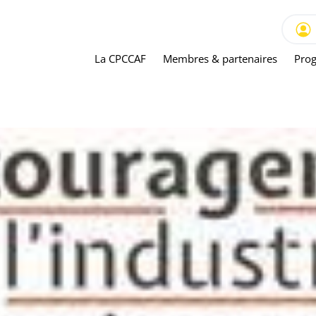
La CPCCAF
Membres & partenaires
Prog