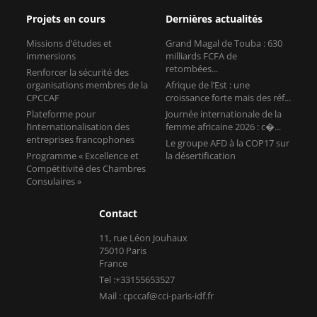
Projets en cours
Dernières actualités
Missions d’études et
Grand Magal de Touba : 630
immersions
milliards FCFA de
retombées...
Renforcer la sécurité des
organisations membres de la
Afrique de l’Est : une
CPCCAF
croissance forte mais des réf...
Plateforme pour
Journée internationale de la
l’internationalisation des
femme africaine 2026 : c�...
entreprises francophones
Le groupe AFD à la COP17 sur
Programme « Excellence et
la désertification
Compétitivité des Chambres
Consulaires »
Contact
11, rue Léon Jouhaux
75010 Paris
France
Tel :+33155653527
Mail : cpccaf@cci-paris-idf.fr