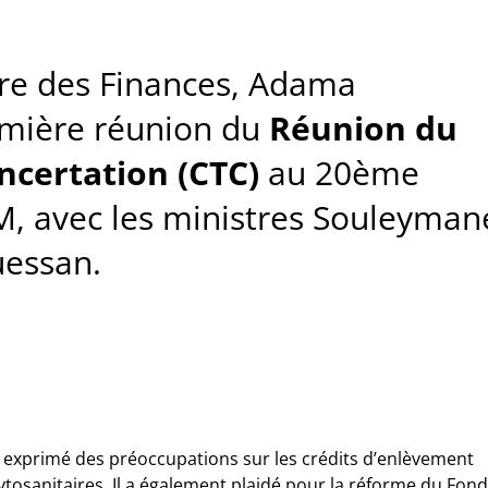
tre des Finances, Adama
remière réunion du
Réunion du
certation (CTC)
au 20ème
M, avec les ministres Souleyman
uessan.
 a exprimé des préoccupations sur les crédits d’enlèvement
tosanitaires. Il a également plaidé pour la réforme du Fon