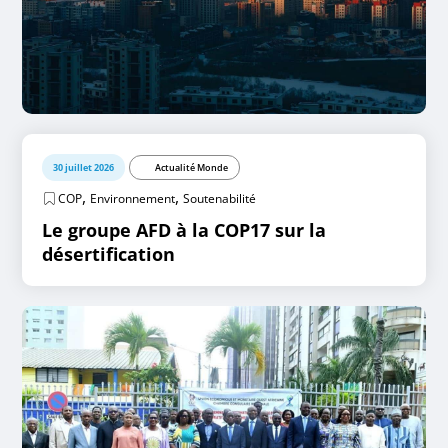
30 juillet 2026
Actualité Monde
,
,
COP
Environnement
Soutenabilité
Le groupe AFD à la COP17 sur la
désertification