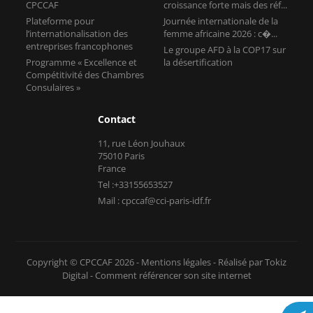
CPCCAF
croissance forte mais des réf...
Plateforme pour
Journée internationale de la
l’internationalisation des
femme africaine 2026 : c�...
entreprises francophones
Le groupe AFD à la COP17 sur
Programme « Excellence et
la désertification
Compétitivité des Chambres
Consulaires »
Contact
11, rue Léon Jouhaux
75010 Paris
France
Tel :+33155653527
Mail : cpccaf@cci-paris-idf.fr
Copyright © CPCCAF 2026 -
Mentions légales
-
Réalisé par Tokiz
Digital
-
Comment référencer son site internet