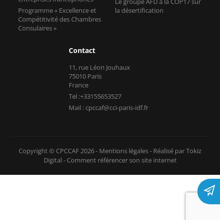
Le groupe AFD à la COP17 sur
Programme « Excellence et
la désertification
Compétitivité des Chambres
Consulaires »
Contact
11, rue Léon Jouhaux
75010 Paris
France
Tel :+33155653527
Mail : cpccaf@cci-paris-idf.fr
Copyright © CPCCAF 2026 -
Mentions légales
-
Réalisé par Tokiz
Digital
-
Comment référencer son site internet