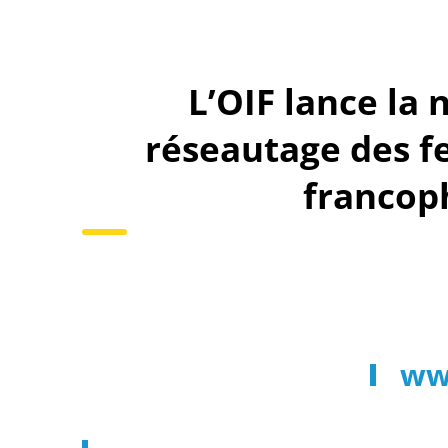
L’OIF lance la 
réseautage des 
francop
ww