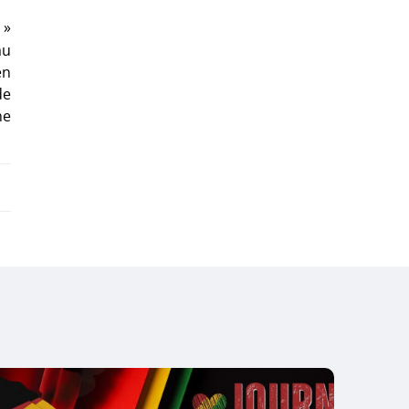
a
»
au
en
de
ne