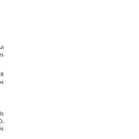
ui
es
ER
ns
ls
D,
is