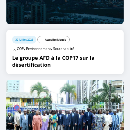
30 juillet 2026
Actualité Monde
,
,
COP
Environnement
Soutenabilité
Le groupe AFD à la COP17 sur la
désertification