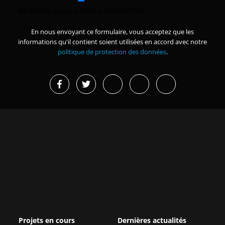
Abonnez-vous à notre newsletter
En nous envoyant ce formulaire, vous acceptez que les
informations qu'il contient soient utilisées en accord avec notre
politique de protection des données
.
Projets en cours
Dernières actualités
Missions d’études et
Grand Magal de Touba : 630
immersions
milliards FCFA de
retombées...
Renforcer la sécurité des
organisations membres de la
Afrique de l’Est : une
CPCCAF
croissance forte mais des réf...