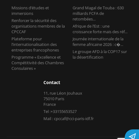
Plateforme pour
Journée internationale de la
l’internationalisation des
femme africaine 2026 : c�...
entreprises francophones
Le groupe AFD à la COP17 sur
Programme « Excellence et
la désertification
Compétitivité des Chambres
Consulaires »
Contact
11, rue Léon Jouhaux
75010 Paris
France
Tel :+33155653527
Mail : cpccaf@cci-paris-idf.fr
Copyright © CPCCAF 2026 -
Mentions légales
-
Réalisé par Tokiz
Digital
-
Comment référencer son site internet