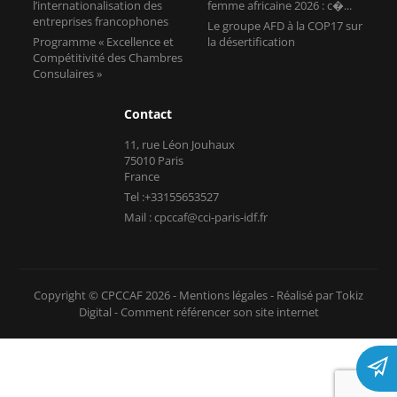
l’internationalisation des
femme africaine 2026 : c�...
entreprises francophones
Le groupe AFD à la COP17 sur
Programme « Excellence et
la désertification
Compétitivité des Chambres
Consulaires »
Contact
11, rue Léon Jouhaux
75010 Paris
France
Tel :+33155653527
Mail : cpccaf@cci-paris-idf.fr
Copyright © CPCCAF 2026 -
Mentions légales
-
Réalisé par Tokiz
Digital
-
Comment référencer son site internet