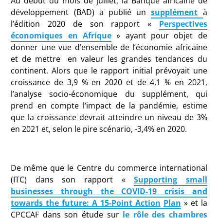
Au début du mois de juillet, la Banque africaine de
développement (BAD) a publié un
supplément
à
l’édition 2020 de son rapport «
Perspectives
économiques en Afrique
» ayant pour objet de
donner une vue d’ensemble de l’économie africaine
et de mettre en valeur les grandes tendances du
continent. Alors que le rapport initial prévoyait une
croissance de 3,9 % en 2020 et de 4,1 % en 2021,
l’analyse socio-économique du supplément, qui
prend en compte l’impact de la pandémie, estime
que la croissance devrait atteindre un niveau de 3%
en 2021 et, selon le pire scénario, -3,4% en 2020.
De même que le Centre du commerce international
(ITC) dans son rapport «
Supporting
small
businesses through the COVID-19 crisis and
towards the future: A 15-Point Action
Plan
» et la
CPCCAF dans son étude sur
l
e rôle des chambres