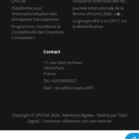
CPCCAF
croissance forte mais des réf...
Plateforme pour
Journée internationale de la
l’internationalisation des
femme africaine 2026 : c�...
entreprises francophones
Le groupe AFD à la COP17 sur
Programme « Excellence et
la désertification
Compétitivité des Chambres
Consulaires »
Contact
11, rue Léon Jouhaux
75010 Paris
France
Tel :+33155653527
Mail : cpccaf@cci-paris-idf.fr
Copyright © CPCCAF 2026 -
Mentions légales
-
Réalisé par Tokiz
Digital
-
Comment référencer son site internet