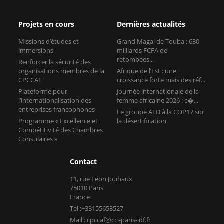
Projets en cours
Dernières actualités
Missions d’études et
Grand Magal de Touba : 630
immersions
milliards FCFA de
retombées...
Renforcer la sécurité des
organisations membres de la
Afrique de l’Est : une
CPCCAF
croissance forte mais des réf...
Plateforme pour
Journée internationale de la
l’internationalisation des
femme africaine 2026 : c�...
entreprises francophones
Le groupe AFD à la COP17 sur
Programme « Excellence et
la désertification
Compétitivité des Chambres
Consulaires »
Contact
11, rue Léon Jouhaux
75010 Paris
France
Tel :+33155653527
Mail : cpccaf@cci-paris-idf.fr