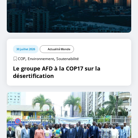
30 juillet 2026
Actualité Monde
,
,
COP
Environnement
Soutenabilité
Le groupe AFD à la COP17 sur la
désertification