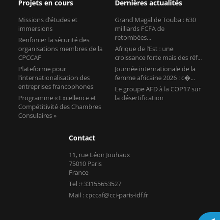
Projets en cours
Dernières actualités
Missions d’études et
Grand Magal de Touba : 630
immersions
milliards FCFA de
retombées...
Renforcer la sécurité des
organisations membres de la
Afrique de l’Est : une
CPCCAF
croissance forte mais des réf...
Plateforme pour
Journée internationale de la
l’internationalisation des
femme africaine 2026 : c�...
entreprises francophones
Le groupe AFD à la COP17 sur
Programme « Excellence et
la désertification
Compétitivité des Chambres
Consulaires »
Contact
11, rue Léon Jouhaux
75010 Paris
France
Tel :+33155653527
Mail : cpccaf@cci-paris-idf.fr