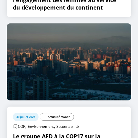
du développement du continent
30 juillet 2026
Actualité Monde
,
,
COP
Environnement
Soutenabilité
Le groupe AFD à la COP17 sur la