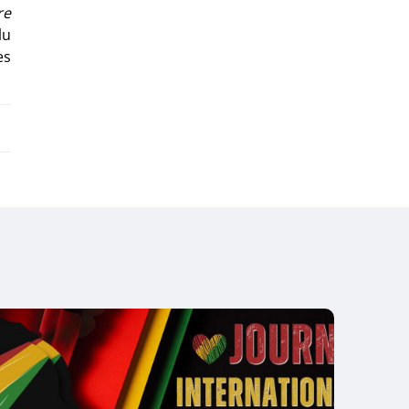
re
lu
es