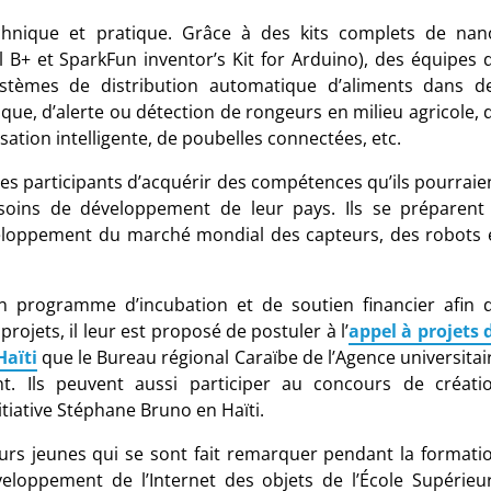
echnique et pratique. Grâce à des kits complets de nan
B+ et SparkFun inventor’s Kit for Arduino), des équipes 
ystèmes de distribution automatique d’aliments dans d
que, d’alerte ou détection de rongeurs en milieu agricole, 
sation intelligente, de poubelles connectées, etc.
nes participants d’acquérir des compétences qu’ils pourraie
soins de développement de leur pays. Ils se préparent
veloppement du marché mondial des capteurs, des robots 
un programme d’incubation et de soutien financier afin 
ojets, il leur est proposé de postuler à l’
appel à projets 
Haïti
que le Bureau régional Caraïbe de l’Agence universitai
. Ils peuvent aussi participer au concours de créati
itiative Stéphane Bruno en Haïti.
lleurs jeunes qui se sont fait remarquer pendant la formati
veloppement de l’Internet des objets de l’École Supérieu