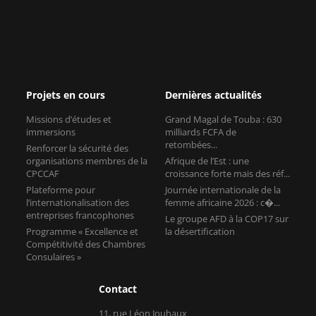
Projets en cours
Dernières actualités
Missions d’études et
Grand Magal de Touba : 630
immersions
milliards FCFA de
retombées...
Renforcer la sécurité des
organisations membres de la
Afrique de l’Est : une
CPCCAF
croissance forte mais des réf...
Plateforme pour
Journée internationale de la
l’internationalisation des
femme africaine 2026 : c�...
entreprises francophones
Le groupe AFD à la COP17 sur
Programme « Excellence et
la désertification
Compétitivité des Chambres
Consulaires »
Contact
11, rue Léon Jouhaux
75010 Paris
France
Tel :+33155653527
Mail : cpccaf@cci-paris-idf.fr