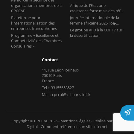
organisations membres de la
Afrique de l’Est : une
CPCCAF
croissance forte mais des réf...
Plateforme pour
Journée internationale de la
l’internationalisation des
femme africaine 2026 : c�...
entreprises francophones
Le groupe AFD à la COP17 sur
Programme « Excellence et
la désertification
Compétitivité des Chambres
Consulaires »
Contact
11, rue Léon Jouhaux
75010 Paris
France
Tel :+33155653527
Mail : cpccaf@cci-paris-idf.fr
Copyright © CPCCAF 2026 -
Mentions légales
-
Réalisé par Tokiz
Digital
-
Comment référencer son site internet