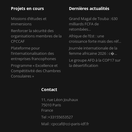
Projets en cours
Dernières actualités
Missions d’études et
Grand Magal de Touba : 630
immersions
milliards FCFA de
retombées...
Renforcer la sécurité des
organisations membres de la
Afrique de l’Est : une
CPCCAF
croissance forte mais des réf...
Plateforme pour
Journée internationale de la
l’internationalisation des
femme africaine 2026 : c�...
entreprises francophones
Le groupe AFD à la COP17 sur
Programme « Excellence et
la désertification
Compétitivité des Chambres
Consulaires »
Contact
11, rue Léon Jouhaux
75010 Paris
France
Tel :+33155653527
Mail : cpccaf@cci-paris-idf.fr