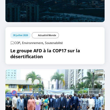
30 juillet 2026
Actualité Monde
,
,
COP
Environnement
Soutenabilité
Le groupe AFD à la COP17 sur la
désertification