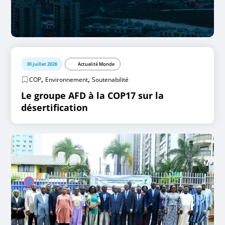
30 juillet 2026
Actualité Monde
,
,
COP
Environnement
Soutenabilité
Le groupe AFD à la COP17 sur la
désertification