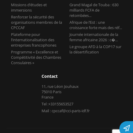
Missions d’études et
Grand Magal de Touba : 630
immersions
milliards FCFA de
retombées...
Renforcer la sécurité des
organisations membres de la
Afrique de l’Est : une
CPCCAF
croissance forte mais des réf...
Plateforme pour
Journée internationale de la
l’internationalisation des
femme africaine 2026 : c�...
entreprises francophones
Le groupe AFD à la COP17 sur
Programme « Excellence et
la désertification
Compétitivité des Chambres
Consulaires »
Contact
11, rue Léon Jouhaux
75010 Paris
France
Tel :+33155653527
Mail : cpccaf@cci-paris-idf.fr