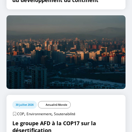
30 juillet 2026
Actualité Monde
,
,
COP
Environnement
Soutenabilité
Le groupe AFD à la COP17 sur la
désertification