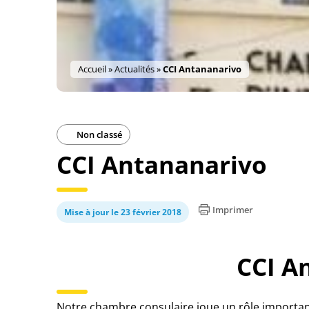
Accueil
»
Actualités
»
CCI Antananarivo
Non classé
CCI Antananarivo
Imprimer
Mise à jour le 23 février 2018
CCI A
Notre chambre consulaire joue un rôle important 