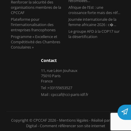
retombées...
Renforcer la sécurité des
organisations membres de la
Afrique de l’Est : une
CPCCAF
croissance forte mais des réf...
Plateforme pour
Journée internationale de la
l’internationalisation des
femme africaine 2026 : c�...
entreprises francophones
Le groupe AFD à la COP17 sur
Programme « Excellence et
la désertification
Compétitivité des Chambres
Consulaires »
Contact
11, rue Léon Jouhaux
75010 Paris
France
Tel :+33155653527
Mail : cpccaf@cci-paris-idf.fr
Copyright © CPCCAF 2026 -
Mentions légales
-
Réalisé par Tokiz
Digital
-
Comment référencer son site internet