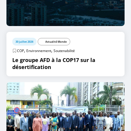
30 juillet 2026
Actualité Monde
,
,
COP
Environnement
Soutenabilité
Le groupe AFD à la COP17 sur la
désertification