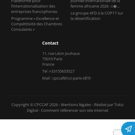
Plateforme pour
Journée internationale de la
l’internationalisation des
femme africaine 2026 : c�...
entreprises francophones
Le groupe AFD à la COP17 sur
Programme « Excellence et
la désertification
Compétitivité des Chambres
Consulaires »
Contact
11, rue Léon Jouhaux
75010 Paris
France
Tel :+33155653527
Mail : cpccaf@cci-paris-idf.fr
Copyright © CPCCAF 2026 -
Mentions légales
-
Réalisé par Tokiz
Digital
-
Comment référencer son site internet