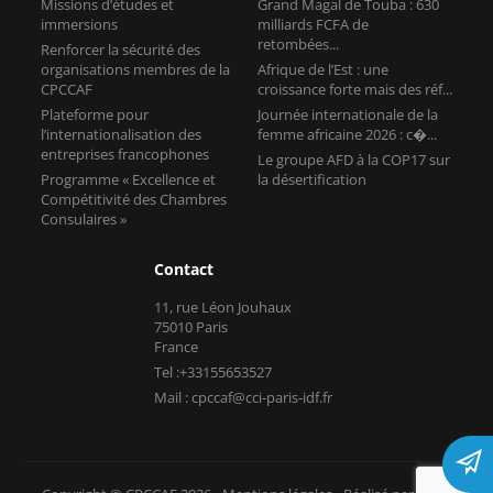
Missions d’études et
Grand Magal de Touba : 630
immersions
milliards FCFA de
retombées...
Renforcer la sécurité des
organisations membres de la
Afrique de l’Est : une
CPCCAF
croissance forte mais des réf...
Plateforme pour
Journée internationale de la
l’internationalisation des
femme africaine 2026 : c�...
entreprises francophones
Le groupe AFD à la COP17 sur
Programme « Excellence et
la désertification
Compétitivité des Chambres
Consulaires »
Contact
11, rue Léon Jouhaux
75010 Paris
France
Tel :+33155653527
Mail : cpccaf@cci-paris-idf.fr