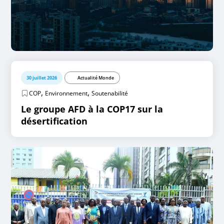
30 juillet 2026
Actualité Monde
,
,
COP
Environnement
Soutenabilité
Le groupe AFD à la COP17 sur la
désertification