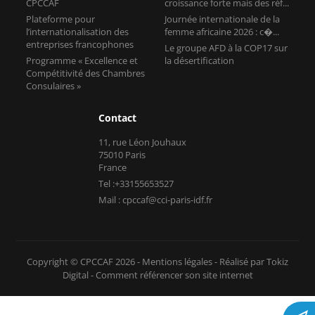
CPCCAF
croissance forte mais des réf...
Plateforme pour
Journée internationale de la
l’internationalisation des
femme africaine 2026 : c�...
entreprises francophones
Le groupe AFD à la COP17 sur
Programme « Excellence et
la désertification
Compétitivité des Chambres
Consulaires »
Contact
11, rue Léon Jouhaux
75010 Paris
France
Tel :+33155653527
Mail : cpccaf@cci-paris-idf.fr
Copyright © CPCCAF 2026 -
Mentions légales
-
Réalisé par Tokiz
Digital
-
Comment référencer son site internet