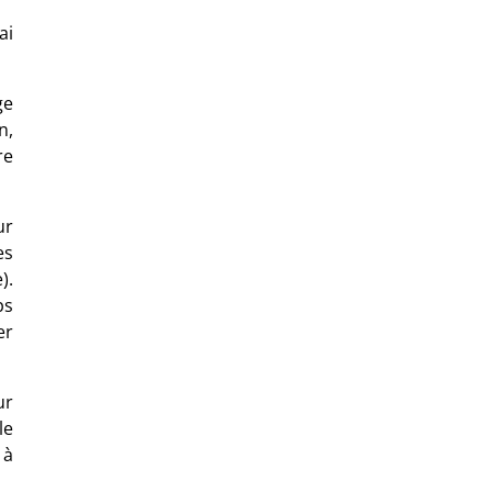
ai
ge
n,
re
ur
es
).
ps
er
ur
le
 à