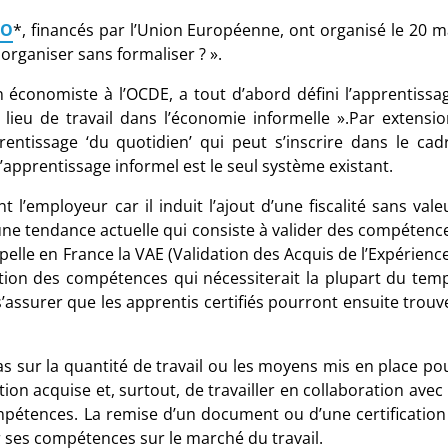
GO
*
, financés par l’Union Européenne, ont organisé le 20 m
organiser sans formaliser ? ».
économiste à l’OCDE, a tout d’abord défini l’apprentissa
lieu de travail dans l’économie informelle ».Par extensio
entissage ‘du quotidien’ qui peut s’inscrire dans le cad
 l’apprentissage informel est le seul système existant.
 l’employeur car il induit l’ajout d’une fiscalité sans vale
 une tendance actuelle qui consiste à valider des compétenc
elle en France la VAE (Validation des Acquis de l’Expérience
ation des compétences qui nécessiterait la plupart du tem
 s’assurer que les apprentis certifiés pourront ensuite trouv
pas sur la quantité de travail ou les moyens mis en place po
ion acquise et, surtout, de travailler en collaboration avec 
compétences. La remise d’un document ou d’une certification
ir ses compétences sur le marché du travail.