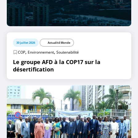
30 juillet 2026
Actualité Monde
,
,
COP
Environnement
Soutenabilité
Le groupe AFD à la COP17 sur la
désertification