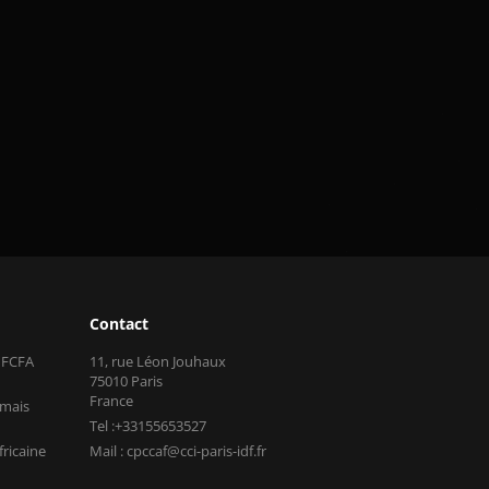
Contact
s FCFA
11, rue Léon Jouhaux
75010 Paris
France
 mais
Tel :+33155653527
fricaine
Mail : cpccaf@cci-paris-idf.fr