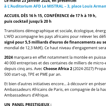
Le mardi 23 janvier 2024,
en présentiel
à L’Auditorium AFD Le MISTRAL –
3, place Louis Arman
ACCUEIL DÈS 16 h 15,
CONFÉRENCE de 17 h à 19 h,
puis cocktail jusqu’à 20 h
Transitions démographique et sociale, écologique, éner
L’AFD accompagne les pays africains pour relever les défis 
signé pour 5,5 milliards d’euros de financements au se
mondial de 12,3 Md€). Ce haut niveau d’engagement ser
2024
marquera en effet notamment la montée en puissa
40 000 entreprises et des centaines de milliers de micro-
depuis cinq ans. Avec
Choose Africa 2
(2024-2027) Proparc
500 start-up, TPE et PME par an.
Et bien d’autres initiatives encore… à découvrir en présen
Ambassadeurs Africains de Paris, en compagnie de la haut
Ambassadeurs d’Afrique.
UN PANEL PRESTIGIEUX :