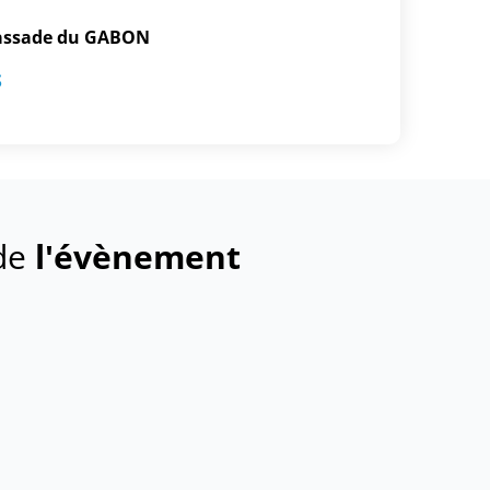
mbassade du GABON
S
 de
l'évènement