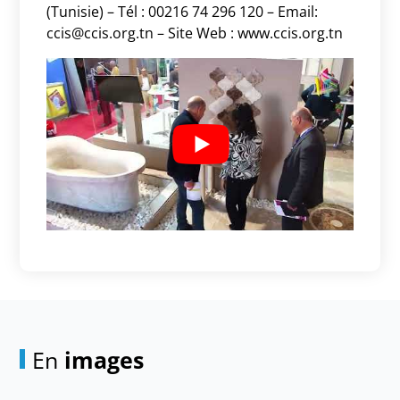
(Tunisie) –
Tél : 00216 74 296 120 – Email:
ccis@ccis.org.tn –
Site Web :
www.ccis.org.tn
En
images