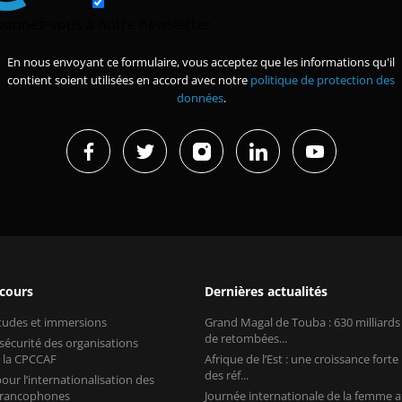
bonnez-vous à notre newsletter
En nous envoyant ce formulaire, vous acceptez que les informations qu'il
contient soient utilisées en accord avec notre
politique de protection des
données
.
 cours
Dernières actualités
études et immersions
Grand Magal de Touba : 630 milliard
de retombées...
 sécurité des organisations
 la CPCCAF
Afrique de l’Est : une croissance forte
des réf...
our l’internationalisation des
 francophones
Journée internationale de la femme a