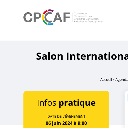
Accueil
/
Non classé
/ Salon International de l’entrepreneur
Salon Internation
Accueil
»
Agend
Infos
pratique
DATE DE L'ÉVÈNEMENT
06 juin 2024 à 9:00