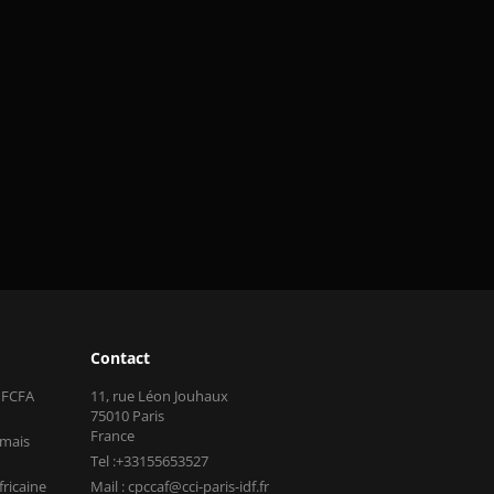
Contact
s FCFA
11, rue Léon Jouhaux
75010 Paris
France
 mais
Tel :+33155653527
fricaine
Mail : cpccaf@cci-paris-idf.fr