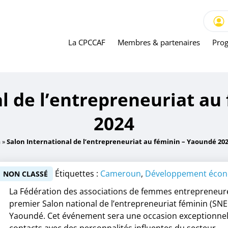
iat au féminin – Yaoundé 2024
La CPCCAF
Membres & partenaires
Prog
al de l’entrepreneuriat au
2024
a
»
Salon International de l’entrepreneuriat au féminin – Yaoundé 20
Étiquettes :
Cameroun
,
Développement éco
NON CLASSÉ
La Fédération des associations de femmes entrepreneu
premier Salon national de l’entrepreneuriat féminin (SNEF
Yaoundé. Cet événement sera une occasion exceptionnelle