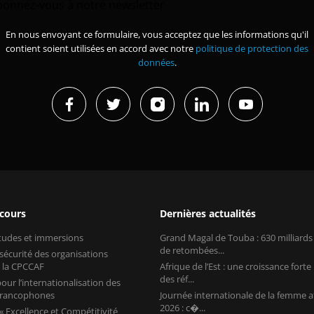
bonnez-vous à notre newsletter
En nous envoyant ce formulaire, vous acceptez que les informations qu'il
contient soient utilisées en accord avec notre
politique de protection des
données
.
 cours
Dernières actualités
études et immersions
Grand Magal de Touba : 630 milliard
de retombées...
 sécurité des organisations
 la CPCCAF
Afrique de l’Est : une croissance forte
des réf...
our l’internationalisation des
 francophones
Journée internationale de la femme a
2026 : c�...
 Excellence et Compétitivité