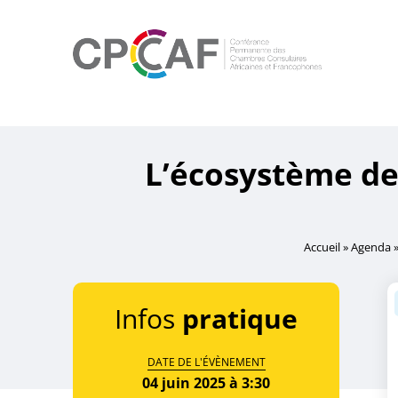
Accueil
/
Événement Membres CPCCAF
/ L’écosystème des P
L’écosystème de
Accueil
»
Agenda
Infos
pratique
DATE DE L'ÉVÈNEMENT
04 juin 2025 à 3:30