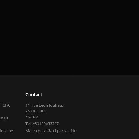
Contact
s FCFA
11, rue Léon Jouhaux
75010 Paris
France
 mais
Tel :+33155653527
fricaine
Mail : cpccaf@cci-paris-idf.fr