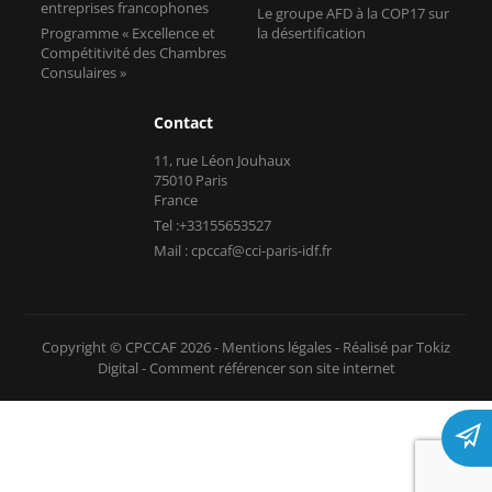
entreprises francophones
Le groupe AFD à la COP17 sur
Programme « Excellence et
la désertification
Compétitivité des Chambres
Consulaires »
Contact
11, rue Léon Jouhaux
75010 Paris
France
Tel :+33155653527
Mail : cpccaf@cci-paris-idf.fr
Copyright © CPCCAF 2026 -
Mentions légales
-
Réalisé par Tokiz
Digital
-
Comment référencer son site internet