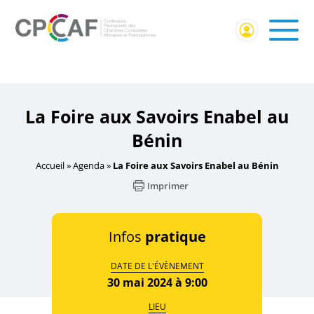
Accueil
/
Événement externe
/ La Foire aux Savoirs Enabel
au Bénin
La Foire aux Savoirs Enabel au
Bénin
Accueil
»
Agenda
»
La Foire aux Savoirs Enabel au Bénin
Imprimer
Infos
pratique
DATE DE L'ÉVÈNEMENT
30 mai 2024 à 9:00
LIEU