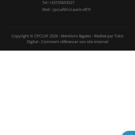
Tel :+33155653527
Mail : cpccaf@cci-paris-idf.fr
Copyright © CPCCAF 2026 -
Mentions légales
-
Réalisé par Tokiz
Digital
-
Comment référencer son site internet