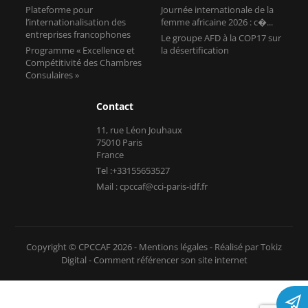
Plateforme pour
Journée internationale de la
l’internationalisation des
femme africaine 2026 : c�...
entreprises francophones
Le groupe AFD à la COP17 sur
Programme « Excellence et
la désertification
Compétitivité des Chambres
Consulaires »
Contact
11, rue Léon Jouhaux
75010 Paris
France
Tel :+33155653527
Mail : cpccaf@cci-paris-idf.fr
Copyright © CPCCAF 2026 -
Mentions légales
-
Réalisé par Tokiz
Digital
-
Comment référencer son site internet