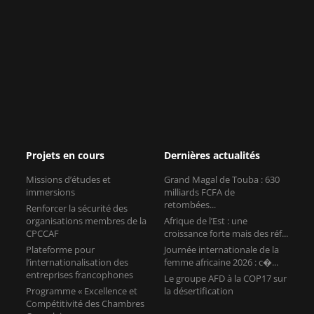
Projets en cours
Dernières actualités
Missions d’études et
Grand Magal de Touba : 630
immersions
milliards FCFA de
retombées...
Renforcer la sécurité des
organisations membres de la
Afrique de l’Est : une
CPCCAF
croissance forte mais des réf...
Plateforme pour
Journée internationale de la
l’internationalisation des
femme africaine 2026 : c�...
entreprises francophones
Le groupe AFD à la COP17 sur
Programme « Excellence et
la désertification
Compétitivité des Chambres
Consulaires »
Contact
11, rue Léon Jouhaux
75010 Paris