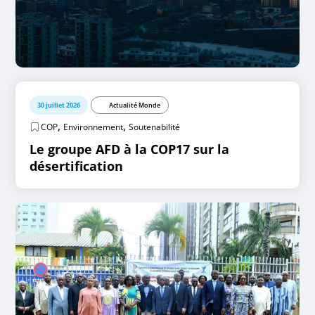
30 juillet 2026
Actualité Monde
,
,
COP
Environnement
Soutenabilité
Le groupe AFD à la COP17 sur la
désertification