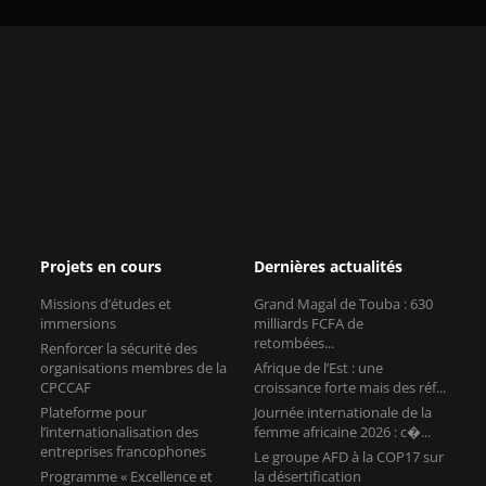
Projets en cours
Dernières actualités
Missions d’études et
Grand Magal de Touba : 630
immersions
milliards FCFA de
retombées...
Renforcer la sécurité des
organisations membres de la
Afrique de l’Est : une
CPCCAF
croissance forte mais des réf...
Plateforme pour
Journée internationale de la
l’internationalisation des
femme africaine 2026 : c�...
entreprises francophones
Le groupe AFD à la COP17 sur
Programme « Excellence et
la désertification
Compétitivité des Chambres
Consulaires »
Contact
11, rue Léon Jouhaux