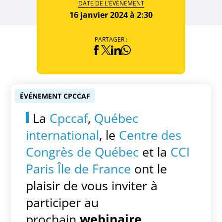
DATE DE L'ÉVÈNEMENT
16 janvier 2024 à 2:30
PARTAGER :
ÉVÉNEMENT CPCCAF
La
Cpccaf
,
Québec
international
, le
Centre des
Congrès de Québec
et la
CCI
Paris Île de France
ont le
plaisir de vous inviter à
participer au
prochain
webinaire