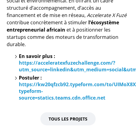
social et environnemental. En offrant un cadre
structuré d’accompagnement, d’accès au
financement et de mise en réseau,
Accelerate X Fuzé
contribue concrètement à stimuler
l’écosystème
entrepreneurial africain
et à positionner les
startups comme des moteurs de transformation
durable.
En savoir plus :
https://acceleratexfuzechallenge.com/?
utm_source=linkedin&utm_medium=social&utm
Postuler :
https://kw20qfzcb92.typeform.com/to/UIMoX8
typeform-
source=statics.teams.cdn.office.net
TOUS LES PROJETS