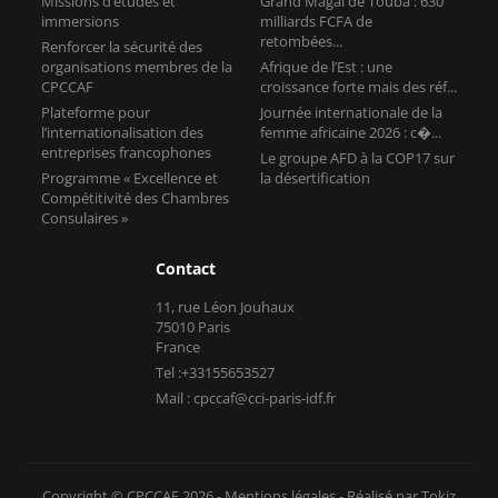
Missions d’études et
Grand Magal de Touba : 630
immersions
milliards FCFA de
retombées...
Renforcer la sécurité des
organisations membres de la
Afrique de l’Est : une
CPCCAF
croissance forte mais des réf...
Plateforme pour
Journée internationale de la
l’internationalisation des
femme africaine 2026 : c�...
entreprises francophones
Le groupe AFD à la COP17 sur
Programme « Excellence et
la désertification
Compétitivité des Chambres
Consulaires »
Contact
11, rue Léon Jouhaux
75010 Paris
France
Tel :+33155653527
Mail : cpccaf@cci-paris-idf.fr
Copyright © CPCCAF 2026 -
Mentions légales
-
Réalisé par Tokiz