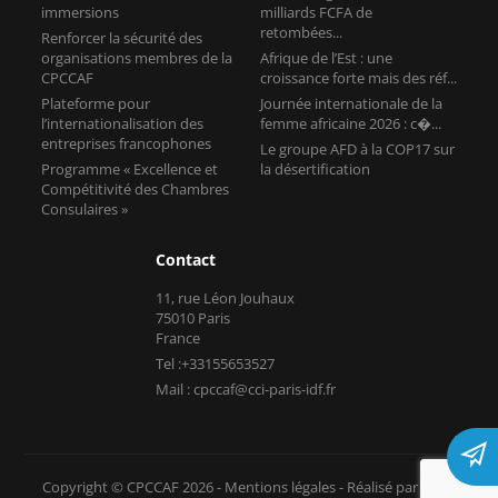
immersions
milliards FCFA de
retombées...
Renforcer la sécurité des
organisations membres de la
Afrique de l’Est : une
CPCCAF
croissance forte mais des réf...
Plateforme pour
Journée internationale de la
l’internationalisation des
femme africaine 2026 : c�...
entreprises francophones
Le groupe AFD à la COP17 sur
Programme « Excellence et
la désertification
Compétitivité des Chambres
Consulaires »
Contact
11, rue Léon Jouhaux
75010 Paris
France
Tel :+33155653527
Mail : cpccaf@cci-paris-idf.fr
Copyright © CPCCAF 2026 -
Mentions légales
-
Réalisé par Tokiz